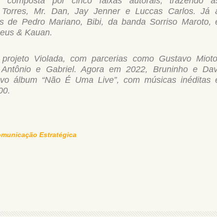
i composta por cinco faixas autorais, trazendo a
fa Torres, Mr. Dan, Jay Jenner e Luccas Carlos. Já 
s de Pedro Mariano, Bibi, da banda Sorriso Maroto, 
heus & Kauan.
projeto Violada, com parcerias como Gustavo Mioto
Antônio e Gabriel. Agora em 2022, Bruninho e Dav
vo álbum “Não É Uma Live”, com músicas inéditas 
00.
omunicação Estratégica