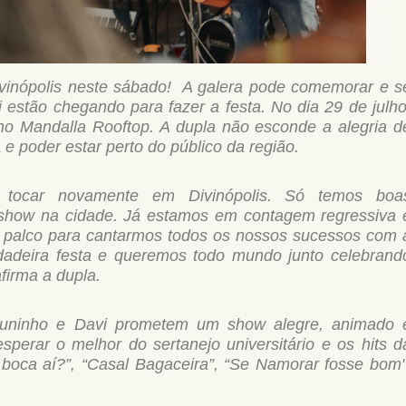
ivinópolis neste sábado! A galera pode comemorar e s
i estão chegando para fazer a festa. No dia 29 de julho
no Mandalla Rooftop. A dupla não esconde a alegria d
 e poder estar perto do público da região.
m tocar novamente em Divinópolis. Só temos boa
 show na cidade. Já estamos em contagem regressiva 
 palco para cantarmos todos os nossos sucessos com 
dadeira festa e queremos todo mundo junto celebrand
firma a dupla.
runinho e Davi prometem um show alegre, animado 
perar o melhor do sertanejo universitário e os hits d
 boca aí?”, “Casal Bagaceira”, “Se Namorar fosse bom"