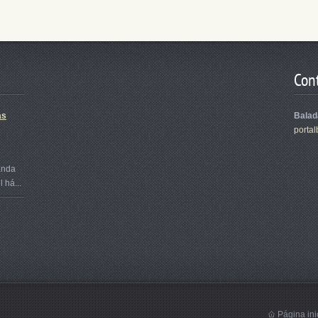
Con
as
Balad
portal
anda
 há...
Página ini