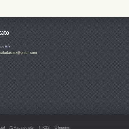
tato
as MIX
ba
ladasmix
@gmail.c
om
cial
Mapa do site
RSS
Imprimir