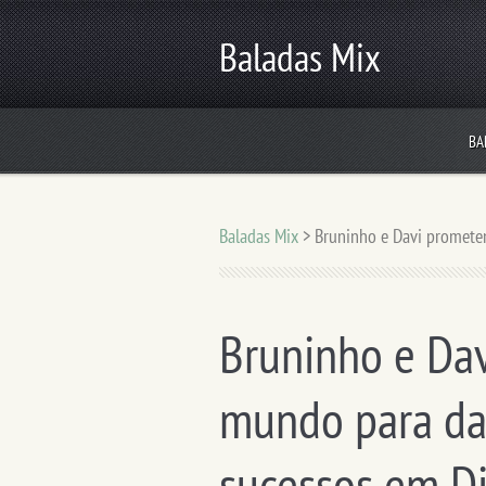
Baladas Mix
BA
Baladas Mix
>
Bruninho e Davi promete
Bruninho e Da
mundo para da
sucessos em Di