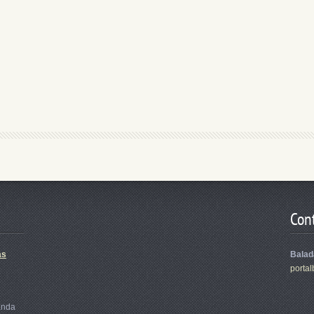
Con
as
Balad
portal
anda