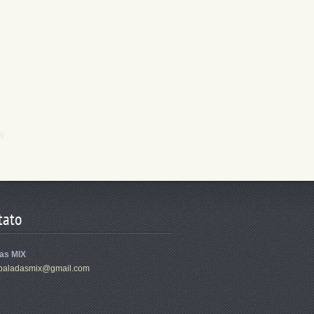
tato
as MIX
ba
ladasmix
@gmail.c
om