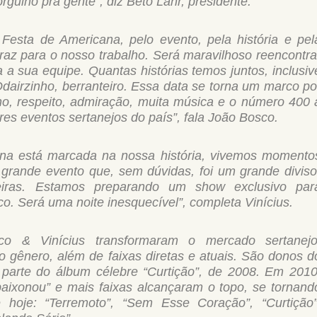
rgulho pra gente”, diz Beto Lahr, presidente.
Festa de Americana, pelo evento, pela história e pel
traz para o nosso trabalho. Será maravilhoso reencontra
a a sua equipe. Quantas histórias temos juntos, inclusiv
dairzinho, berranteiro. Essa data se torna um marco po
nho, respeito, admiração, muita música e o número 400 
es eventos sertanejos do país”, fala João Bosco.
na está marcada na nossa história, vivemos momento
 grande evento que, sem dúvidas, foi um grande diviso
iras. Estamos preparando um show exclusivo par
o. Será uma noite inesquecível”, completa Vinícius.
sco & Vinícius transformaram o mercado sertanejo
 gênero, além de faixas diretas e atuais. São donos d
z parte do álbum célebre “Curtição”, de 2008. Em 2010
aixonou” e mais faixas alcançaram o topo, se tornand
hoje: “Terremoto”, “Sem Esse Coração”, “Curtição”