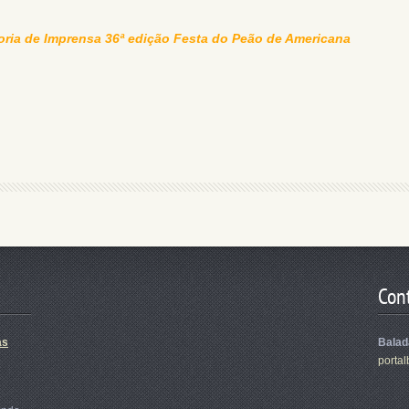
ria de Imprensa 36ª edição Festa do Peão de Americana
Con
as
Balad
portal