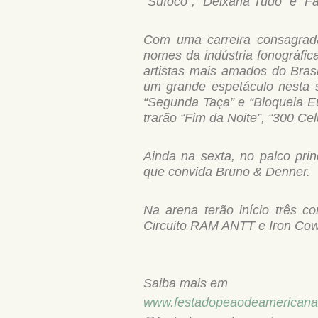
“Sufoco”, “Deixaria Tudo” e “F
Com uma carreira consagrad
nomes da indústria fonográfi
artistas mais amados do Bras
um grande espetáculo nesta se
“Segunda Taça” e “Bloqueia E
trarão “Fim da Noite”, “300 Cel
Ainda na sexta, no palco pri
que convida Bruno & Denner.
Na arena terão início três c
Circuito RAM ANTT e Iron Co
Saiba mais em
www.festadopeaodeamericana