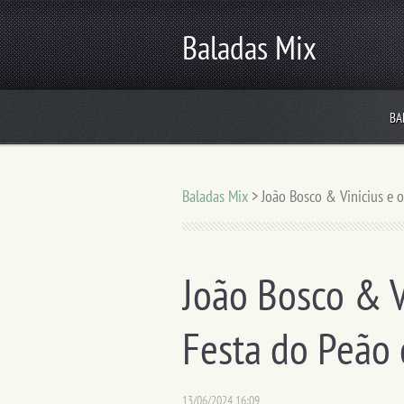
Baladas Mix
BA
Baladas Mix
>
João Bosco & Vinicius e 
João Bosco & V
Festa do Peão
13/06/2024 16:09