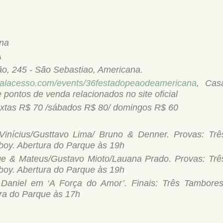
ana
A
o, 245 - São Sebastiao, Americana.
talacesso.
com/events/
36festadopeaodeamericana
, Cas
pontos de venda relacionados no site oficial
extas R$ 70 /sábados R$ 80/ domingos R$ 60
inícius/Gusttavo Lima/ Bruno & Denner. Provas: Trê
boy. Abertura do Parque às 19h
ge & Mateus/Gustavo Mioto/Lauana Prado. Provas: Trê
boy. Abertura do Parque às 19h
aniel em ‘A Força do Amor’. Finais: Três Tambores
ra do Parque às 17h