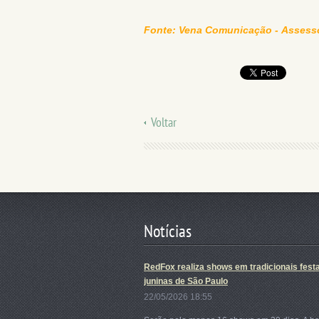
Fonte: Vena Comunicação - Assesso
Voltar
Notícias
RedFox realiza shows em tradicionais fest
juninas de São Paulo
22/05/2026 18:55