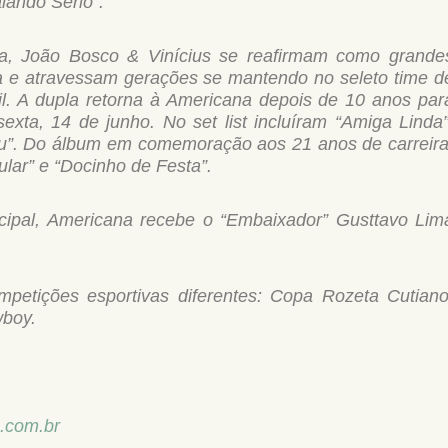
alando Sério”.
a, João Bosco & Vinícius se reafirmam como grande
ca e atravessam gerações se mantendo no seleto time d
il. A dupla retorna à Americana depois de 10 anos par
xta, 14 de junho. No set list incluíram “Amiga Linda”
u”. Do álbum em comemoração aos 21 anos de carreira
ular” e “Docinho de Festa”.
ncipal, Americana recebe o “Embaixador” Gusttavo Lim
ompetições esportivas diferentes: Copa Rozeta Cutiano
wboy.
.
com.br