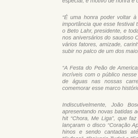
especial, é motivo de honra e o
“É uma honra poder voltar à 
importância que esse festival 
o Beto Lahr, presidente, e tod
nos aniversários do saudoso O
vários fatores, amizade, cari
subir no palco de um dos maior
“A Festa do Peão de America
incríveis com o público nesse
de águas nas nossas carre
comemorar esse marco históric
Indiscutivelmente, João Bo
apresentando novas batidas ao
hit “Chora, Me Liga”, que fa
lançaram o disco “Coração Ap
hinos e sendo cantadas até 