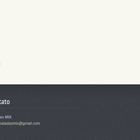
tato
as MIX
ba
ladasmix
@gmail.c
om