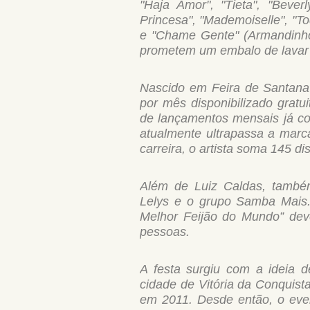
"Haja Amor", "Tieta", "Bever
Princesa", "Mademoiselle", "T
e "Chame Gente" (Armandinho
prometem um embalo de lavar a
Nascido em Feira de Santana
por mês disponibilizado gratu
de lançamentos mensais já con
atualmente ultrapassa a marc
carreira, o artista soma 145 di
Além de Luiz Caldas, també
Lelys e o grupo Samba Mais.
Melhor Feijão do Mundo” deve
pessoas.
A festa surgiu com a ideia 
cidade de Vitória da Conquist
em 2011. Desde então, o even