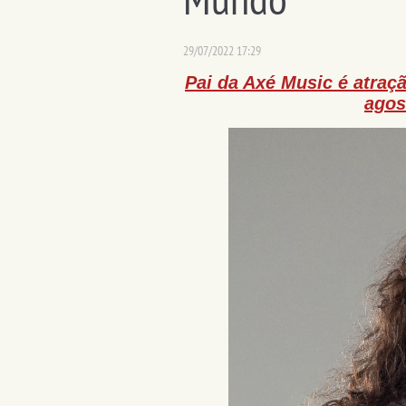
29/07/2022 17:29
Pai da Axé Music é atraç
agos