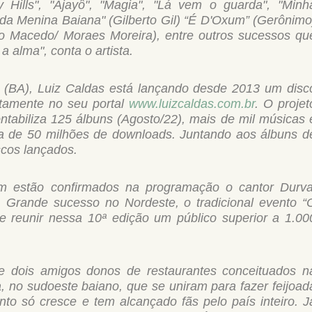
ly Hills", "Ajayô", "Magia", "Lá vem o guarda", "Minh
oda Menina Baiana" (Gilberto Gil) “É D'Oxum” (Gerônimo
 Macedo/ Moraes Moreira), entre outros sucessos qu
 alma", conta o artista.
 (BA), Luiz Caldas está lançando desde 2013 um disc
itamente no seu portal
www.luizcaldas.com.br
. O projet
tabiliza 125 álbuns (Agosto/22), mais de mil músicas 
a de 50 milhões de downloads. Juntando aos álbuns d
scos lançados.
m estão confirmados na programação o cantor Durva
 Grande sucesso no Nordeste, o tradicional evento “
 reunir nessa 10ª edição um público superior a 1.00
de dois amigos donos de restaurantes conceituados n
a, no sudoeste baiano, que se uniram para fazer feijoad
to só cresce e tem alcançado fãs pelo país inteiro. J