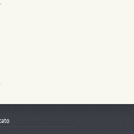
,
tato