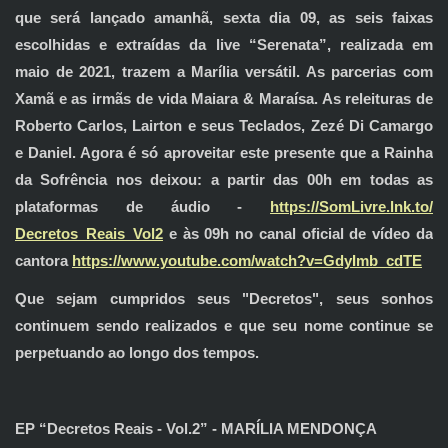
que será lançado amanhã, sexta dia 09, as seis faixas
escolhidas e extraídas da live “Serenata”, realizada em
maio de 2021, trazem a Marília versátil. As parcerias com
Xamã e as irmãs de vida Maiara & Maraísa. As releituras de
Roberto Carlos, Lairton e seus Teclados, Zezé Di Camargo
e Daniel. Agora é só aproveitar este presente que a Rainha
da Sofrência nos deixou: a partir das 00h em todas as
plataformas de áudio -
https://SomLivre.lnk.to/
Decretos_Reais_Vol2
e às 09h no canal oficial de vídeo da
cantora
https://www.youtube.com/watch?
v=GdyImb_cdTE
Que sejam cumpridos seus "Decretos", seus sonhos
continuem sendo realizados e que seu nome continue se
perpetuando ao longo dos tempos.
EP “Decretos Reais - Vol.2” - MARÍLIA MENDONÇA