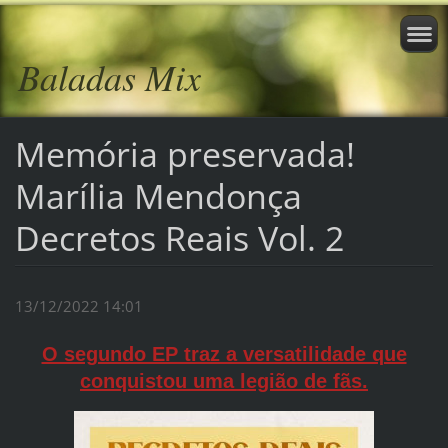
Baladas Mix
Memória preservada!
Marília Mendonça
Decretos Reais Vol. 2
13/12/2022 14:01
O segundo EP traz a versatilidade que
conquistou uma legião de fãs.