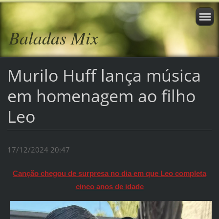
Baladas Mix
Murilo Huff lança música
em homenagem ao filho
Leo
17/12/2024 20:47
Canção chegou de surpresa no dia em que Leo completa
cinco anos de idade