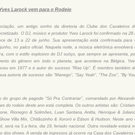
Yves Larock vem para o Rodeio
ciação, um antigo sonho da diretoria do Clube dos Cavaleiros d
cretizado. O DJ, músico e produtor Yves Larock foi confirmado na 28.
ece de 13 a 22 de junho. Sua apresentação está confirmada para 
junho, no palco oficial. Naquela noite, a música eletrônica envolverá 
a, com o estilo explosivo do DJ suóço, que sempre se apresenta, po
ento do gênero em todo o planeta, que acontece na Bélgica. Yve
sceu em 1977 e é autor do sucesso “Rise Up”. É membro também d
e sua autoria de sucesso são “Manego”, “Say Yeah”, “The Zoo”, “By You
w do grupo de pagode “Só Pra Contrariar”, comandado por Alexandr
ws do rodeio deste ano está completa. Os outros artistas são: Cristian
one, Rionegro & Solimões, Luan Santana, Anitta, Henrique & Juliano
how Villa Mix, Chitãozinho & Xororó e Edson & Hudson. Neste ano 
l, será na 5.a feira, dia 19, feriado nacional. Outra novidade estará n
ação dos shows. A venda de ingressos já ocorre na Casa dos Cavaleiros 