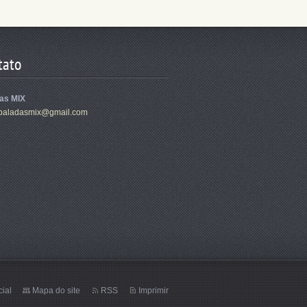
tato
as MIX
ba
ladasmix
@gmail.c
om
cial
Mapa do site
RSS
Imprimir