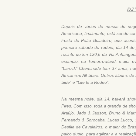
DJ 
Depois de vários de meses de nego
Americana, finalmente, está sendo con
Festa do Peão Boiadeiro, que acont
primeiro sábado do rodeio, dia 14 de 
recinto do km 120,5 da Via Anhanguer
exemplo, na Tomorrowland, maior ev
“Larock” Cheminade tem 37 anos, na
Africanism All Stars. Outros álbuns d
Side” e “Life Is a Rodeo”.
Na mesma noite, dia 14, haverá sho
Pires. Com isso, toda a grande de sho
Araújo, Jads & Jadson, Bruno & Marr
Fernando & Sorocaba, Lucas Lucco, S
Desfile de Cavaleiros, o maior do Brasi
palco duplo, para agilizar a a realiz