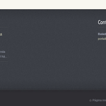
Con
as
Balad
portal
anda
 há...
Página ini